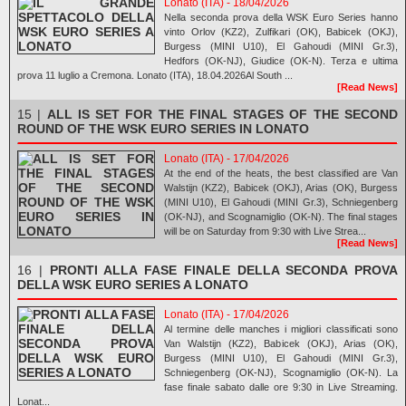
Lonato (ITA) - 18/04/2026
Nella seconda prova della WSK Euro Series hanno
vinto Orlov (KZ2), Zulfikari (OK), Babicek (OKJ),
Burgess (MINI U10), El Gahoudi (MINI Gr.3),
Hedfors (OK-NJ), Giudice (OK-N). Terza e ultima
prova 11 luglio a Cremona. Lonato (ITA), 18.04.2026Al South ...
[Read News]
15 |
ALL IS SET FOR THE FINAL STAGES OF THE SECOND
ROUND OF THE WSK EURO SERIES IN LONATO
Lonato (ITA) - 17/04/2026
At the end of the heats, the best classified are Van
Walstijn (KZ2), Babicek (OKJ), Arias (OK), Burgess
(MINI U10), El Gahoudi (MINI Gr.3), Schniegenberg
(OK-NJ), and Scognamiglio (OK-N). The final stages
will be on Saturday from 9:30 with Live Strea...
[Read News]
16 |
PRONTI ALLA FASE FINALE DELLA SECONDA PROVA
DELLA WSK EURO SERIES A LONATO
Lonato (ITA) - 17/04/2026
Al termine delle manches i migliori classificati sono
Van Walstijn (KZ2), Babicek (OKJ), Arias (OK),
Burgess (MINI U10), El Gahoudi (MINI Gr.3),
Schniegenberg (OK-NJ), Scognamiglio (OK-N). La
fase finale sabato dalle ore 9:30 in Live Streaming.
Lonat...