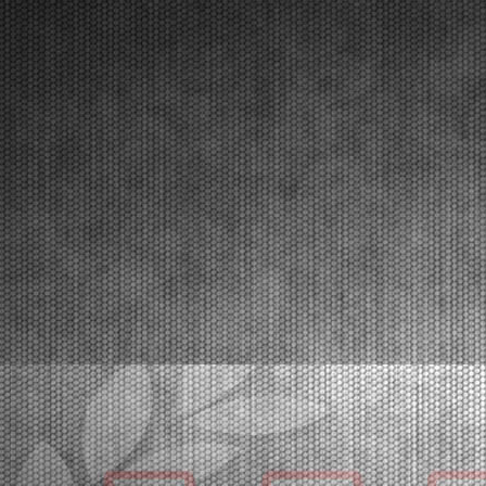
Con 400 piloti iscritti di 60 nazioni sono iniziate le
prime due giornate di prove libere della quarta prova.
Da venerdì l’evento entra nel vivo con le prove
cronometrate e le prime manches. La fase finale
domenica 8 marzo con Prefinali e Finali in d...
[Read News]
45 |
YEARBOOK WSK, EDITION 2025 HAS BEEN PUBLISHED
Maglie (ITA) - 02/03/2026
The 2025 Yearbook and all WSK Yearbooks dating
back to the first volume in 2012 are now available
online at wsk.it. They are available both online and in
prestigious glossy print editions, featuring all the pictures, race reports, and results
from ev...
[Read News]
46 |
YEARBOOK WSK, PUBBLICATA L’EDIZIONE 2025
Maglie (ITA) - 02/03/2026
Nel sito wsk.it online l’Annuario 2025 e tutti gli Annuari
WSK fin dal primo volume del 2012. Online e nelle
prestigiose edizioni su carta patinata con tutte le foto,
le cronache e i risultati di tutte le stagioni karting WSK, Rotax e F4. Maglie (ITA...
[Read News]
47 |
THE WSK SUPER MASTER SERIES HEADING TO LONATO
WITH 400 DRIVERS