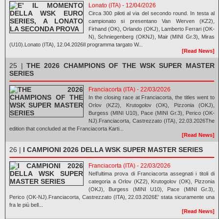
Lonato (ITA) - 12/04/2026
Circa 300 piloti al via del secondo round. In testa al
campionato si presentano Van Werven (KZ2),
Firhand (OK), Orlando (OKJ), Lamberto Ferrari (OK-
N), Schniegenberg (OKNJ), Mair (MINI Gr.3), Miras
(U10).Lonato (ITA), 12.04.2026Il programma targato W...
[Read News]
25 |
THE 2026 CHAMPIONS OF THE WSK SUPER MASTER
SERIES
Franciacorta (ITA) - 22/03/2026
In the closing race at Franciacorta, the titles went to
Orlov (KZ2), Krutogolov (OK), Pizzonia (OKJ),
Burgess (MINI U10), Pace (MINI Gr.3), Perico (OK-
NJ).Franciacorta, Castrezzato (ITA), 22.03.2026The
edition that concluded at the Franciacorta Karti...
[Read News]
26 |
I CAMPIONI 2026 DELLA WSK SUPER MASTER SERIES
Franciacorta (ITA) - 22/03/2026
Nell’ultima prova di Franciacorta assegnati i titoli di
categoria a Orlov (KZ2), Krutogolov (OK), Pizzonia
(OKJ), Burgess (MINI U10), Pace (MINI Gr.3),
Perico (OK-NJ).Franciacorta, Castrezzato (ITA), 22.03.2026E’ stata sicuramente una
fra le più bell...
[Read News]