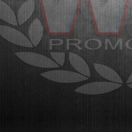
Con oltre 400 piloti iscritti, sul circuito di Franciacorta
l’affollatissimo paddock è pronto a celebrare i
campioni della WSK Super Master Series nelle
categorie MINI, OK-NJ, OKJ, OK e KZ2.
Franciacorta, Castrezzato (ITA), 18.03.2026Nell’affollatiss...
[Read News]
35 |
OVER 400 DRIVERS ARE EXPECTED IN FRANCIACORTA
FOR THE END OF THE WSK SUPER MASTER SERIES
Franciacorta (ITA) - 14/03/2026
The fifth and final round confirms the great success
of the championship by WSK Promotion at the
Franciacorta Karting Track.Franciacorta,
Castrezzato (ITA), 13.03.2026The final round of the
WSK Super Master Series confirms the massive
success of the ...
[Read News]
36 |
ATTESI OLTRE 400 PILOTI A FRANCIACORTA PER LA
CONCLUSIONE DELLA WSK SUPER MASTER SERIES
Franciacorta (ITA) - 14/03/2026
La quinta e ultima prova sul circuito di Franciacorta
Karting Track certifica il grande successo del
campionato organizzato da WSK
Promotion.Franciacorta, Castrezzato (ITA),
13.03.2026La prova conclusiva della WSK Super
Master Series conferma il gran...