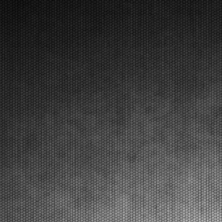
[Read News]
37 |
LONATO LAUNCHES THE PROTAGONISTS OF THE FINAL
SPRINT OF THE WSK SUPER MASTER SERIES
Lonato (ITA) - 08/03/2026
The victories in the penultimate round went to Orlov
(KZ2), Manach (OK), Miron (OKJ), Burgess (MINI
U10), Frigerio (MINI Gr.3), and Perico (OK-
NJ).Lonato del Garda (ITA), 08.03.2026The round
held at the South Garda Karting circuit in Lonato was
one o...
[Read News]
38 |
LONATO LANCIA I PROTAGONISTI AL RUSH FINALE
DELLA WSK SUPER MASTER SERIES
Lonato (ITA) - 08/07/2026
Nella penultima prova le vittorie sono andate a Orlov
(KZ2), Manach (OK), Miron (OKJ), Burgess (MINI
U10), Frigerio (MINI Gr.3), Perico (OK-NJ).Lonato
del Garda (ITA), 08.03.2026E’ stato uno degli eventi
più importanti quello andato in scena al South...
[Read News]
39 |
QUALIFYING HEATS NAMED THE FINALISTS OF THE
FOURTH ROUND OF THE WSK SUPER MASTER SERIES IN
LONATO