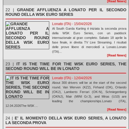
[Read News]
22 |
GRANDE AFFLUENZA A LONATO PER IL SECONDO
ROUND DELLA WSK EURO SERIES
Lonato (ITA) - 15/04/2026
Al South Garda Karting è iniziata la seconda prova
della WSK Euro Series, con un paddock
internazionale al gran completo. Sabato 18 aprile la
fase finale, in diretta TV Live Streaming. I risultati
delle prove libere di mercoledì a Lonato.Lonato
(ITA)...
[Read News]
23 |
IT IS THE TIME FOR THE WSK EURO SERIES, THE
SECOND ROUND WILL BE IN LONATO
Lonato (ITA) - 12/04/2026
About 300 drivers will be at the start of the second
round. Van Werven (KZ2), Firhand (OK), Orlando
(OKJ), Lamberto Ferrari (OK-N), Schniegenberg
(OKNJ), Mair (MINI Gr.3), and Miras (U10) are
leading the championships.Lonato (ITA),
12.04.2026The WSK ...
[Read News]
24 |
E’ IL MOMENTO DELLA WSK EURO SERIES, A LONATO
LA SECONDA PROVA