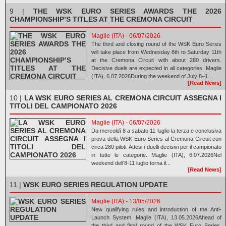
9 |
THE WSK EURO SERIES AWARDS THE 2026
CHAMPIONSHIP’S TITLES AT THE CREMONA CIRCUIT
Maglie (ITA) - 06/07/2026
The third and closing round of the WSK Euro Series
will take place from Wednesday 8th to Saturday 11th
at the Cremona Circuit with about 280 drivers.
Decisive duels are expected in all categories. Maglie
(ITA), 6.07.2026During the weekend of July 8–1...
[Read News]
10 |
LA WSK EURO SERIES AL CREMONA CIRCUIT ASSEGNA I
TITOLI DEL CAMPIONATO 2026
Maglie (ITA) - 06/07/2026
Da mercoldì 8 a sabato 11 luglio la terza e conclusiva
prova della WSK Euro Series al Cremona Circuit con
circa 280 piloti. Attesi i duelli decisivi per il campionato
in tutte le categorie. Maglie (ITA), 6.07.2026Nel
weekend dell’8-11 luglio torna il...
[Read News]
11 |
WSK EURO SERIES REGULATION UPDATE
Maglie (ITA) - 13/05/2026
New qualifying rules and introduction of the Anti-
Launch System. Maglie (ITA), 13.05.2026Ahead of
the third and final round of the WSK Euro Series,