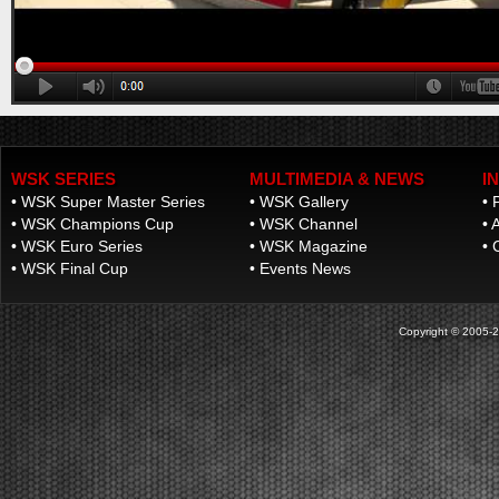
[ PHOTO GALLERY ]
The initial heats have been taken place at the
Franciacorta Karting Track and will continue on
Saturday. The final stages with Live Streaming
coverage will be on Sunday, March 22nd.
Franciacorta, Castrezzato (ITA), 20.03.2026Following qualifying pra...
[Read News]
30 |
LE PRIME MANCHES DELLA WSK SUPER MASTER
SERIES CON QUALCHE SORPRESA
WSK SERIES
MULTIMEDIA & NEWS
I
Franciacorta (ITA) - 20/03/2026
•
WSK Super Master Series
•
WSK Gallery
•
Sul circuito di Franciacorta Karting Track si sono
disputate le prime manches, che si concluderanno
•
WSK Champions Cup
•
WSK Channel
•
A
sabato. Domenica 22 marzo la fase finale in diretta
•
WSK Euro Series
•
WSK Magazine
•
Live Streaming. Franciacorta, Castrezzato (ITA),
•
WSK Final Cup
•
Events News
20.03.2026Dopo le prove di qualificazione, sono s...
[Read News]
31 |
QUALIFYING PRACTICE OF THE WSK SUPER MASTER
Copyright © 2005-202
SERIES 2026 IN FRANCIACORTA
Franciacorta (ITA) - 20/03/2026
The pole positions in the fifth and closing round went
to Orlov (KZ2), Hoogendoorn (OK), Di Pietrantonio
(OKJ), Hedfors (OK-NJ), Warakitsupachok (MINI
Gr.3), and Simone (MINI U10). The initial qualifying
heats will follow. The Final stages are on Sun...
[Read News]