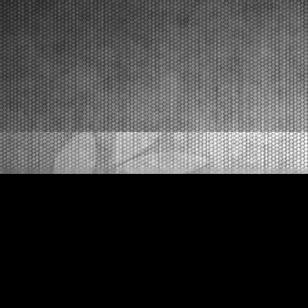
Viterbo (ITA) - 21/02/2026
Al Leopard Circuit Viterbo concluse tutte le manches
eliminatorie utili per la qualificazione alla fase finale di
domenica 22 febbraio. Diretta TV Live Streaming
dalle ore 9:50, Finali dalle ore 13:30. Viterbo (ITA),
21.02.2026L’intenso weekend di V...
[Read News]
53 |
THE FIRST HEATS WITH SURPRISING RESULTS AT THE
WSK SUPER MASTER SERIES IN VITERBO
Viterbo (ITA) - 20/02/2026
The first heats have been held after qualifying
practice in the morning. The remaining heats will be
on Saturday, while the final stages will follow on
Sunday, February 22nd with TV Live Streaming
coverage. Viterbo (ITA), 20.02.2026Following the
qua...
[Read News]
54 |
PRIME MANCHES CON SORPRESE NELLA WSK SUPER
MASTER SERIES A VITERBO
Viterbo (ITA) - 20/02/2026
Disputate le prime manches dopo le prove
cronometrate del mattino. Sabato la conclusione delle
manches, domenica 22 febbraio la fase finale in
diretta TV Live Streaming. Viterbo (ITA),