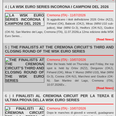
4 |
LA WSK EURO SERIES INCORONA I CAMPIONI DEL 2026
Cremona (ITA) - 11/07/2026
Si aggiudicano i titoli dell’edizione 2026 Orlov (KZ2),
Firhand (OK), Babicek (OKJ), Miras (MINI U10 sub-
judice), Mair (MINI Gr.3), Hedfors (OK-NJ), Giudice
(OK-N). San Martino del Lago, Cremona (ITA), 11.07.2026La 12ma edizione della WSK
Euro Series...
[Read News]
5 |
THE FINALISTS AT THE CREMONA CIRCUIT’S THIRD AND
CLOSING ROUND OF THE WSK EURO SERIES
Cremona (ITA) - 10/07/2026
After the heats held on Thursday and Friday, the top
spot is held by Orlov (KZ2), Dergunov (OKJ),
Firhand (OK), Miras Y Munoz (MINI U10), Mair (MINI
Gr.3), Costea (OK-NJ), Marchesi and Giudice (OK-
N). San Martino del Lago, Cremona (ITA),
10.07.2026Ev...
[Read News]
6 |
I FINALISTI AL CREMONA CIRCUIT PER LA TERZA E
ULTIMA PROVA DELLA WSK EURO SERIES
Cremona (ITA) - 10/07/2026
Dopo le manches di giovedì e venerdì, guadagnano