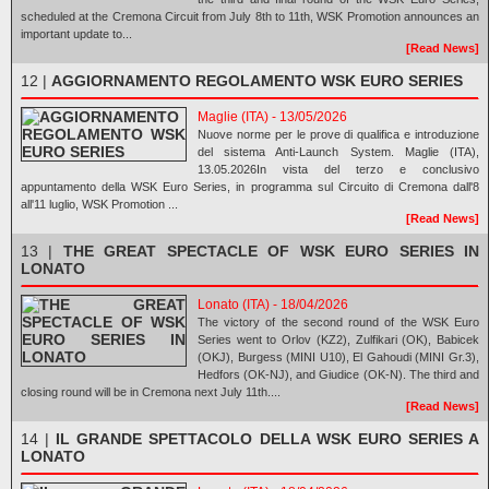
scheduled at the Cremona Circuit from July 8th to 11th, WSK Promotion announces an
important update to...
[Read News]
12 |
AGGIORNAMENTO REGOLAMENTO WSK EURO SERIES
Maglie (ITA) - 13/05/2026
Nuove norme per le prove di qualifica e introduzione
del sistema Anti-Launch System. Maglie (ITA),
13.05.2026In vista del terzo e conclusivo
appuntamento della WSK Euro Series, in programma sul Circuito di Cremona dall'8
all'11 luglio, WSK Promotion ...
[Read News]
13 |
THE GREAT SPECTACLE OF WSK EURO SERIES IN
LONATO
Lonato (ITA) - 18/04/2026
The victory of the second round of the WSK Euro
Series went to Orlov (KZ2), Zulfikari (OK), Babicek
(OKJ), Burgess (MINI U10), El Gahoudi (MINI Gr.3),
Hedfors (OK-NJ), and Giudice (OK-N). The third and
closing round will be in Cremona next July 11th....
[Read News]
14 |
IL GRANDE SPETTACOLO DELLA WSK EURO SERIES A
LONATO