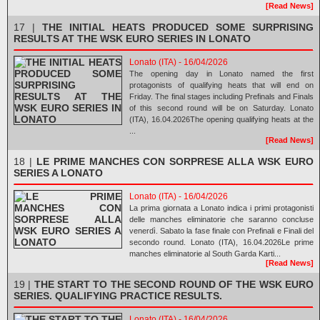
[Read News]
17 |
THE INITIAL HEATS PRODUCED SOME SURPRISING
RESULTS AT THE WSK EURO SERIES IN LONATO
Lonato (ITA) - 16/04/2026
The opening day in Lonato named the first
protagonists of qualifying heats that will end on
Friday. The final stages including Prefinals and Finals
of this second round will be on Saturday. Lonato
(ITA), 16.04.2026The opening qualifying heats at the
...
[Read News]
18 |
LE PRIME MANCHES CON SORPRESE ALLA WSK EURO
SERIES A LONATO
Lonato (ITA) - 16/04/2026
La prima giornata a Lonato indica i primi protagonisti
delle manches eliminatorie che saranno concluse
venerdì. Sabato la fase finale con Prefinali e Finali del
secondo round. Lonato (ITA), 16.04.2026Le prime
manches eliminatorie al South Garda Karti...
[Read News]
19 |
THE START TO THE SECOND ROUND OF THE WSK EURO
SERIES. QUALIFYING PRACTICE RESULTS.
Lonato (ITA) - 16/04/2026