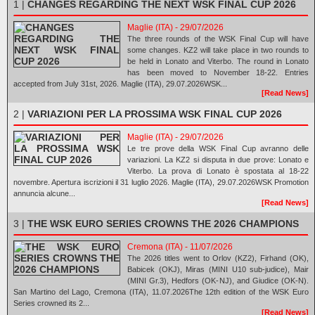
1 |
CHANGES REGARDING THE NEXT WSK FINAL CUP 2026
Maglie (ITA) - 29/07/2026
The three rounds of the WSK Final Cup will have
some changes. KZ2 will take place in two rounds to
be held in Lonato and Viterbo. The round in Lonato
has been moved to November 18-22. Entries
accepted from July 31st, 2026. Maglie (ITA), 29.07.2026WSK...
[Read News]
2 |
VARIAZIONI PER LA PROSSIMA WSK FINAL CUP 2026
Maglie (ITA) - 29/07/2026
Le tre prove della WSK Final Cup avranno delle
variazioni. La KZ2 si disputa in due prove: Lonato e
Viterbo. La prova di Lonato è spostata al 18-22
novembre. Apertura iscrizioni il 31 luglio 2026. Maglie (ITA), 29.07.2026WSK Promotion
annuncia alcune...
[Read News]
3 |
THE WSK EURO SERIES CROWNS THE 2026 CHAMPIONS
Cremona (ITA) - 11/07/2026
The 2026 titles went to Orlov (KZ2), Firhand (OK),
Babicek (OKJ), Miras (MINI U10 sub-judice), Mair
(MINI Gr.3), Hedfors (OK-NJ), and Giudice (OK-N).
San Martino del Lago, Cremona (ITA), 11.07.2026The 12th edition of the WSK Euro
Series crowned its 2...
[Read News]