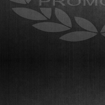
sporting spectacle for the fourth and penultimat...
[Read News]
42 |
TANTI PROTAGONISTI NELLE QUALIFICHE DELLA WSK
SUPER MASTER SERIES A LONATO
Lonato (ITA) - 06/03/2026
Conquistano le pole position Van Walstijn (KZ2), Walz
(OK), Miron Lorente (OKJ), Hsueh (MINI U10), El
Gahoudi (MINI Gr.3), Perico OK-NJ).Lonato del
Garda (ITA), 06.03.2026Le prove di qualificazione di
venerdì hanno subito espresso i maggiori candidat...
[Read News]
43 |
THE BIG CHALLENGE OF THE WSK SUPER MASTER
SERIES IS ON AT LONATO
Lonato (ITA) - 04/03/2026
The first two days of free practice for the fourth
round are underway with 400 registered drivers from
60 nations. From Friday, the event kicks into high
gear with qualifying sessions and the first heats. The
final phase will take place on Sunday, Ma...
[Read News]
44 |
A LONATO LA GRANDE SFIDA DELLA WSK SUPER
MASTER SERIES
Lonato (ITA) - 04/03/2026