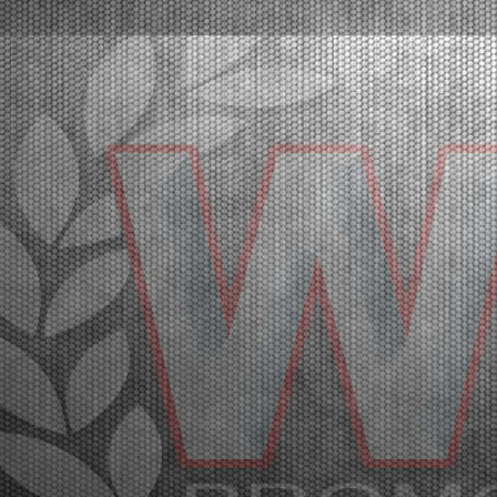
Lonato (ITA) - 07/03/2026
After a total of 44 qualifying heats, Van Walstijn (KZ2),
Calleja (OK), Miron Lorente (OKJ), Perico (OK-NJ),
El Gahoudi (MINI Gr.3), and Wolff (MINI U10) are on
top.Lonato del Garda (ITA), 07.03.2026All 44
qualifying heats required to determine the f...
[Read News]
40 |
A LONATO LE MANCHES PRESENTANO I FINALISTI
DELLA QUARTA PROVA DELLA WSK SUPER MASTER SERIES
Lonato (ITA) - 07/03/2026
Dopo la disputa di un totale di 44 manches
eliminatorie, prevalgono Van Walstijn (KZ2), Calleja
(OK), Miron Lorente (OKJ), Perico (OK-NJ), El
Gahoudi (MINI Gr.3), Wolff (MINI U10).Lonato del
Garda (ITA), 07.03.2026Al South Garda Karting si
sono concl...
[Read News]
41 |
A LOT OF PROTAGONISTS IN THE QUALIFYING OF THE
WSK SUPER MASTER SERIES IN LONATO
Lonato (ITA) - 06/03/2026
The pole positions went to Van Walstijn (KZ2), Walz
(OK), Miron Lorente (OKJ), Hsueh (MINI U10), El
Gahoudi (MINI Gr.3), and Perico OK-NJ).Lonato del
Garda (ITA), 06.03.2026Lonato is putting on a grand