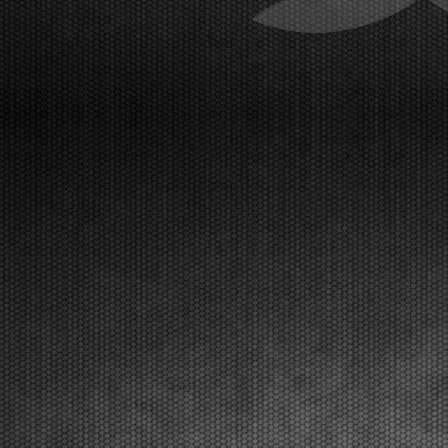
Miras (MINI U10), Pace (MINI Gr.3), and Perico (OK-
NJ). Viterbo (ITA), 22.02.2026The thir...
[Read News]
50 |
I PROTAGONISTI DEL TERZO ROUND DELLA WSK SUPER
MASTER SERIES
Viterbo (ITA) - 22/02/2026
Concluso al Leopard Circuit Viterbo il terzo
spettacolare round con le vittorie di Van Walstijn
(KZ2), Krutogolov (OK), Pizzonia (OKJ), Miras (MINI
U10), Pace (MINI Gr.3), Perico (OK-NJ). Viterbo
(ITA), 22.02.2026Il terzo appuntamento della WSK Supe...
[Read News]
51 |
ALL IS SET FOR THE FINAL STAGES OF THE WSK SUPER
MASTER SERIES IN VITERBO
Viterbo (ITA) - 21/02/2026
Qualifying heats ended at the Leopard Circuit Viterbo
ahead of the Final stages on Sunday, February 22nd.
The TV Live Streaming coverage starts at 9:50,
Finals at 13:30. Viterbo (ITA), 21.02.2026The intense
weekend in Viterbo is ready for the final ...
[Read News]
52 |
A VITERBO PRONTI PER LA FASE FINALE DELLA WSK
SUPER MASTER SERIES