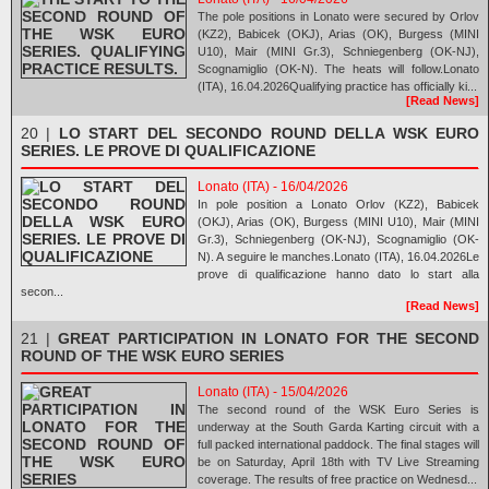
The pole positions in Lonato were secured by Orlov
(KZ2), Babicek (OKJ), Arias (OK), Burgess (MINI
U10), Mair (MINI Gr.3), Schniegenberg (OK-NJ),
Scognamiglio (OK-N). The heats will follow.Lonato
(ITA), 16.04.2026Qualifying practice has officially ki...
[Read News]
20 |
LO START DEL SECONDO ROUND DELLA WSK EURO
SERIES. LE PROVE DI QUALIFICAZIONE
Lonato (ITA) - 16/04/2026
In pole position a Lonato Orlov (KZ2), Babicek
(OKJ), Arias (OK), Burgess (MINI U10), Mair (MINI
Gr.3), Schniegenberg (OK-NJ), Scognamiglio (OK-
N). A seguire le manches.Lonato (ITA), 16.04.2026Le
prove di qualificazione hanno dato lo start alla
secon...
[Read News]
21 |
GREAT PARTICIPATION IN LONATO FOR THE SECOND
ROUND OF THE WSK EURO SERIES
Lonato (ITA) - 15/04/2026
The second round of the WSK Euro Series is
underway at the South Garda Karting circuit with a
full packed international paddock. The final stages will
be on Saturday, April 18th with TV Live Streaming
coverage. The results of free practice on Wednesd...