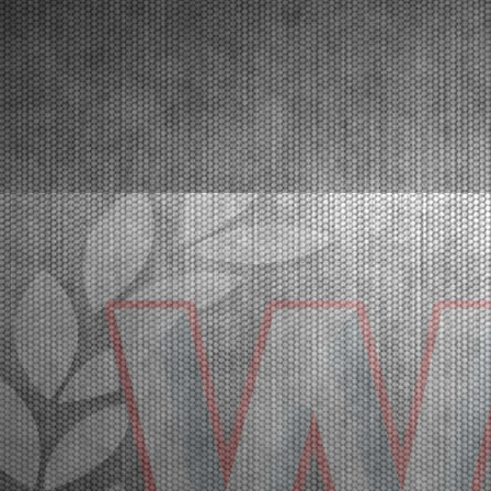
32 |
LE PROVE DI QUALIFICAZIONE DI FRANCIACORTA PER
LA WSK SUPER MASTER SERIES 2026
Franciacorta (ITA) - 20/03/2026
Le pole position della quinta e ultima prova vanno a
Orlov (KZ2), Hoogendoorn (OK), Di Pietrantonio
(OKJ), Hedfors (OK-NJ), Warakitsupachok (MINI
Gr.3), Simone (MINI U10). A seguire le prime
manches eliminatorie. Domenica 22 marzo la fase
finale. Fra...
[Read News]
33 |
THE GRAND FINALE OF THE WSK SUPER MASTER
SERIES 2026 AT FRANCIACORTA
Franciacorta (ITA) - 18/03/2026
With over 400 entered drivers, the very crowded
paddock of Franciacorta is ready to celebrate the
champions of the WSK Super Master Series in the
MINI, OK-NJ, OKJ, OK and KZ2 categories.
Franciacorta, Castrezzato (ITA), 18.03.2026In the
crowded paddo...
[Read News]
34 |
A FRANCIACORTA IL GRAN FINALE DELLA WSK SUPER
MASTER SERIES 2026
Franciacorta (ITA) - 18/03/2026