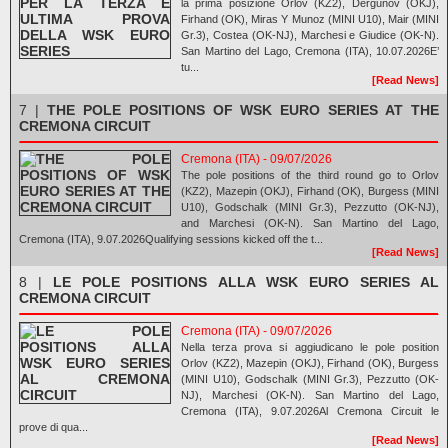
la prima posizione Orlov (KZ2), Dergunov (OKJ),
Firhand (OK), Miras Y Munoz (MINI U10), Mair (MINI
Gr.3), Costea (OK-NJ), Marchesi e Giudice (OK-N).
San Martino del Lago, Cremona (ITA), 10.07.2026E’
tu...
[Read News]
7 |
THE POLE POSITIONS OF WSK EURO SERIES AT THE
CREMONA CIRCUIT
Cremona (ITA) - 09/07/2026
The pole positions of the third round go to Orlov
(KZ2), Mazepin (OKJ), Firhand (OK), Burgess (MINI
U10), Godschalk (MINI Gr.3), Pezzutto (OK-NJ),
and Marchesi (OK-N). San Martino del Lago,
Cremona (ITA), 9.07.2026Qualifying sessions kicked off the t...
[Read News]
8 |
LE POLE POSITIONS ALLA WSK EURO SERIES AL
CREMONA CIRCUIT
Cremona (ITA) - 09/07/2026
Nella terza prova si aggiudicano le pole position
Orlov (KZ2), Mazepin (OKJ), Firhand (OK), Burgess
(MINI U10), Godschalk (MINI Gr.3), Pezzutto (OK-
NJ), Marchesi (OK-N). San Martino del Lago,
Cremona (ITA), 9.07.2026Al Cremona Circuit le
prove di qua...
[Read News]