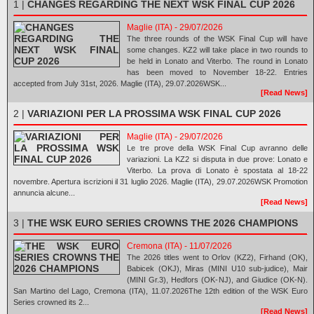
1 |
CHANGES REGARDING THE NEXT WSK FINAL CUP 2026
Maglie (ITA) - 29/07/2026
The three rounds of the WSK Final Cup will have
some changes. KZ2 will take place in two rounds to
be held in Lonato and Viterbo. The round in Lonato
has been moved to November 18-22. Entries
accepted from July 31st, 2026. Maglie (ITA), 29.07.2026WSK...
[Read News]
2 |
VARIAZIONI PER LA PROSSIMA WSK FINAL CUP 2026
Maglie (ITA) - 29/07/2026
Le tre prove della WSK Final Cup avranno delle
variazioni. La KZ2 si disputa in due prove: Lonato e
Viterbo. La prova di Lonato è spostata al 18-22
novembre. Apertura iscrizioni il 31 luglio 2026. Maglie (ITA), 29.07.2026WSK Promotion
annuncia alcune...
[Read News]
3 |
THE WSK EURO SERIES CROWNS THE 2026 CHAMPIONS
Cremona (ITA) - 11/07/2026
The 2026 titles went to Orlov (KZ2), Firhand (OK),
Babicek (OKJ), Miras (MINI U10 sub-judice), Mair
(MINI Gr.3), Hedfors (OK-NJ), and Giudice (OK-N).
San Martino del Lago, Cremona (ITA), 11.07.2026The 12th edition of the WSK Euro
Series crowned its 2...
[Read News]