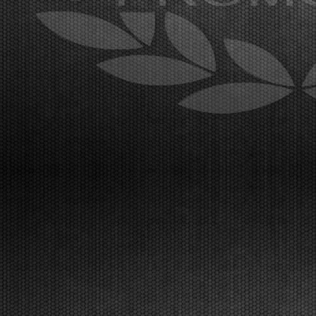
[Read News]
22 |
GRANDE AFFLUENZA A LONATO PER IL SECONDO
ROUND DELLA WSK EURO SERIES
Lonato (ITA) - 15/04/2026
Al South Garda Karting è iniziata la seconda prova
della WSK Euro Series, con un paddock
internazionale al gran completo. Sabato 18 aprile la
fase finale, in diretta TV Live Streaming. I risultati
delle prove libere di mercoledì a Lonato.Lonato
(ITA)...
[Read News]
23 |
IT IS THE TIME FOR THE WSK EURO SERIES, THE
SECOND ROUND WILL BE IN LONATO
Lonato (ITA) - 12/04/2026
About 300 drivers will be at the start of the second
round. Van Werven (KZ2), Firhand (OK), Orlando
(OKJ), Lamberto Ferrari (OK-N), Schniegenberg
(OKNJ), Mair (MINI Gr.3), and Miras (U10) are
leading the championships.Lonato (ITA),
12.04.2026The WSK ...
[Read News]
24 |
E’ IL MOMENTO DELLA WSK EURO SERIES, A LONATO
LA SECONDA PROVA