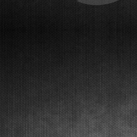
The initial heats have been taken place at the
Franciacorta Karting Track and will continue on
Saturday. The final stages with Live Streaming
coverage will be on Sunday, March 22nd.
Franciacorta, Castrezzato (ITA), 20.03.2026Following qualifying pra...
[Read News]
30 |
LE PRIME MANCHES DELLA WSK SUPER MASTER
SERIES CON QUALCHE SORPRESA
Franciacorta (ITA) - 20/03/2026
Sul circuito di Franciacorta Karting Track si sono
disputate le prime manches, che si concluderanno
sabato. Domenica 22 marzo la fase finale in diretta
Live Streaming. Franciacorta, Castrezzato (ITA),
20.03.2026Dopo le prove di qualificazione, sono s...
[Read News]
31 |
QUALIFYING PRACTICE OF THE WSK SUPER MASTER
SERIES 2026 IN FRANCIACORTA
Franciacorta (ITA) - 20/03/2026
The pole positions in the fifth and closing round went
to Orlov (KZ2), Hoogendoorn (OK), Di Pietrantonio
(OKJ), Hedfors (OK-NJ), Warakitsupachok (MINI
Gr.3), and Simone (MINI U10). The initial qualifying
heats will follow. The Final stages are on Sun...
[Read News]