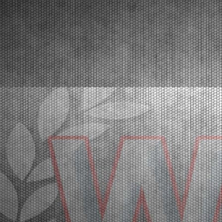
32 |
LE PROVE DI QUALIFICAZIONE DI FRANCIACORTA PER
LA WSK SUPER MASTER SERIES 2026
Franciacorta (ITA) - 20/03/2026
Le pole position della quinta e ultima prova vanno a
Orlov (KZ2), Hoogendoorn (OK), Di Pietrantonio
(OKJ), Hedfors (OK-NJ), Warakitsupachok (MINI
Gr.3), Simone (MINI U10). A seguire le prime
manches eliminatorie. Domenica 22 marzo la fase
finale. Fra...
[Read News]
33 |
THE GRAND FINALE OF THE WSK SUPER MASTER
SERIES 2026 AT FRANCIACORTA
Franciacorta (ITA) - 18/03/2026
With over 400 entered drivers, the very crowded
paddock of Franciacorta is ready to celebrate the
champions of the WSK Super Master Series in the
MINI, OK-NJ, OKJ, OK and KZ2 categories.
Franciacorta, Castrezzato (ITA), 18.03.2026In the
crowded paddo...
[Read News]
34 |
A FRANCIACORTA IL GRAN FINALE DELLA WSK SUPER
MASTER SERIES 2026
Franciacorta (ITA) - 18/03/2026