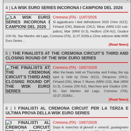
4 |
LA WSK EURO SERIES INCORONA I CAMPIONI DEL 2026
Cremona (ITA) - 11/07/2026
Si aggiudicano i titoli dell’edizione 2026 Orlov (KZ2),
Firhand (OK), Babicek (OKJ), Miras (MINI U10 sub-
judice), Mair (MINI Gr.3), Hedfors (OK-NJ), Giudice
(OK-N). San Martino del Lago, Cremona (ITA), 11.07.2026La 12ma edizione della WSK
Euro Series...
[Read News]
5 |
THE FINALISTS AT THE CREMONA CIRCUIT’S THIRD AND
CLOSING ROUND OF THE WSK EURO SERIES
Cremona (ITA) - 10/07/2026
After the heats held on Thursday and Friday, the top
spot is held by Orlov (KZ2), Dergunov (OKJ),
Firhand (OK), Miras Y Munoz (MINI U10), Mair (MINI
Gr.3), Costea (OK-NJ), Marchesi and Giudice (OK-
N). San Martino del Lago, Cremona (ITA),
10.07.2026Ev...
[Read News]
6 |
I FINALISTI AL CREMONA CIRCUIT PER LA TERZA E
ULTIMA PROVA DELLA WSK EURO SERIES
Cremona (ITA) - 10/07/2026
Dopo le manches di giovedì e venerdì, guadagnano