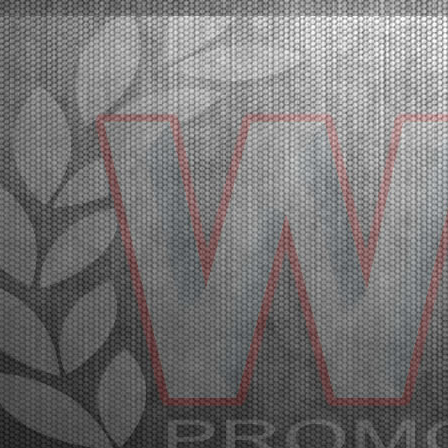
The pole positions in Lonato were secured by Orlov
(KZ2), Babicek (OKJ), Arias (OK), Burgess (MINI
U10), Mair (MINI Gr.3), Schniegenberg (OK-NJ),
Scognamiglio (OK-N). The heats will follow.Lonato
(ITA), 16.04.2026Qualifying practice has officially ki...
[Read News]
20 |
LO START DEL SECONDO ROUND DELLA WSK EURO
SERIES. LE PROVE DI QUALIFICAZIONE
Lonato (ITA) - 16/04/2026
In pole position a Lonato Orlov (KZ2), Babicek
(OKJ), Arias (OK), Burgess (MINI U10), Mair (MINI
Gr.3), Schniegenberg (OK-NJ), Scognamiglio (OK-
N). A seguire le manches.Lonato (ITA), 16.04.2026Le
prove di qualificazione hanno dato lo start alla
secon...
[Read News]
21 |
GREAT PARTICIPATION IN LONATO FOR THE SECOND
ROUND OF THE WSK EURO SERIES
Lonato (ITA) - 15/04/2026
The second round of the WSK Euro Series is
underway at the South Garda Karting circuit with a
full packed international paddock. The final stages will
be on Saturday, April 18th with TV Live Streaming
coverage. The results of free practice on Wednesd...