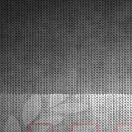
Lonato (ITA) - 12/04/2026
Circa 300 piloti al via del secondo round. In testa al
campionato si presentano Van Werven (KZ2),
Firhand (OK), Orlando (OKJ), Lamberto Ferrari (OK-
N), Schniegenberg (OKNJ), Mair (MINI Gr.3), Miras
(U10).Lonato (ITA), 12.04.2026Il programma targato W...
[Read News]
25 |
THE 2026 CHAMPIONS OF THE WSK SUPER MASTER
SERIES
Franciacorta (ITA) - 22/03/2026
In the closing race at Franciacorta, the titles went to
Orlov (KZ2), Krutogolov (OK), Pizzonia (OKJ),
Burgess (MINI U10), Pace (MINI Gr.3), Perico (OK-
NJ).Franciacorta, Castrezzato (ITA), 22.03.2026The
edition that concluded at the Franciacorta Karti...
[Read News]
26 |
I CAMPIONI 2026 DELLA WSK SUPER MASTER SERIES
Franciacorta (ITA) - 22/03/2026
Nell’ultima prova di Franciacorta assegnati i titoli di
categoria a Orlov (KZ2), Krutogolov (OK), Pizzonia
(OKJ), Burgess (MINI U10), Pace (MINI Gr.3),
Perico (OK-NJ).Franciacorta, Castrezzato (ITA), 22.03.2026E’ stata sicuramente una
fra le più bell...
[Read News]