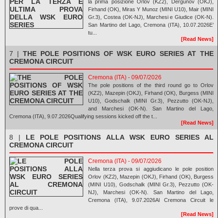
la prima posizione Orlov (KZ2), Dergunov (OKJ),
Firhand (OK), Miras Y Munoz (MINI U10), Mair (MINI
Gr.3), Costea (OK-NJ), Marchesi e Giudice (OK-N).
San Martino del Lago, Cremona (ITA), 10.07.2026E’
tu...
[Read News]
7 |
THE POLE POSITIONS OF WSK EURO SERIES AT THE
CREMONA CIRCUIT
Cremona (ITA) - 09/07/2026
The pole positions of the third round go to Orlov
(KZ2), Mazepin (OKJ), Firhand (OK), Burgess (MINI
U10), Godschalk (MINI Gr.3), Pezzutto (OK-NJ),
and Marchesi (OK-N). San Martino del Lago,
Cremona (ITA), 9.07.2026Qualifying sessions kicked off the t...
[Read News]
8 |
LE POLE POSITIONS ALLA WSK EURO SERIES AL
CREMONA CIRCUIT
Cremona (ITA) - 09/07/2026
Nella terza prova si aggiudicano le pole position
Orlov (KZ2), Mazepin (OKJ), Firhand (OK), Burgess
(MINI U10), Godschalk (MINI Gr.3), Pezzutto (OK-
NJ), Marchesi (OK-N). San Martino del Lago,
Cremona (ITA), 9.07.2026Al Cremona Circuit le
prove di qua...
[Read News]