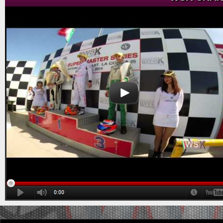
scheduled at the Cremona Circuit from July 8th to 11th, WSK Promotion announces an
important update to...
[Read News]
12 |
AGGIORNAMENTO REGOLAMENTO WSK EURO SERIES
Maglie (ITA) - 13/05/2026
Nuove norme per le prove di qualifica e introduzione
del sistema Anti-Launch System. Maglie (ITA),
13.05.2026In vista del terzo e conclusivo
appuntamento della WSK Euro Series, in programma sul Circuito di Cremona dall'8
all'11 luglio, WSK Promotion ...
[Read News]
13 |
THE GREAT SPECTACLE OF WSK EURO SERIES IN
LONATO
Lonato (ITA) - 18/04/2026
18/04/2026 - WSK Euro Series Rd.2
The victory of the second round of the WSK Euro
[ PHOTO GALLERY ]
Series went to Orlov (KZ2), Zulfikari (OK), Babicek
(OKJ), Burgess (MINI U10), El Gahoudi (MINI Gr.3),
Hedfors (OK-NJ), and Giudice (OK-N). The third and
closing round will be in Cremona next July 11th....
[Read News]
14 |
IL GRANDE SPETTACOLO DELLA WSK EURO SERIES A
LONATO