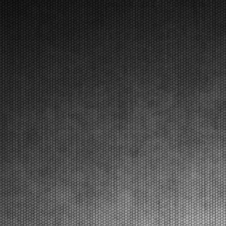
[Read News]
17 |
THE INITIAL HEATS PRODUCED SOME SURPRISING
RESULTS AT THE WSK EURO SERIES IN LONATO
Lonato (ITA) - 16/04/2026
The opening day in Lonato named the first
protagonists of qualifying heats that will end on
Friday. The final stages including Prefinals and Finals
of this second round will be on Saturday. Lonato
(ITA), 16.04.2026The opening qualifying heats at the
...
[Read News]
18 |
LE PRIME MANCHES CON SORPRESE ALLA WSK EURO
SERIES A LONATO
Lonato (ITA) - 16/04/2026
La prima giornata a Lonato indica i primi protagonisti
delle manches eliminatorie che saranno concluse
venerdì. Sabato la fase finale con Prefinali e Finali del
secondo round. Lonato (ITA), 16.04.2026Le prime
manches eliminatorie al South Garda Karti...
[Read News]
19 |
THE START TO THE SECOND ROUND OF THE WSK EURO
SERIES. QUALIFYING PRACTICE RESULTS.
Lonato (ITA) - 16/04/2026