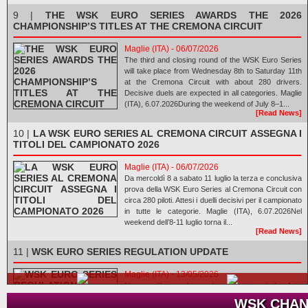
9 |
THE WSK EURO SERIES AWARDS THE 2026
CHAMPIONSHIP’S TITLES AT THE CREMONA CIRCUIT
Maglie (ITA) - 06/07/2026
The third and closing round of the WSK Euro Series
will take place from Wednesday 8th to Saturday 11th
at the Cremona Circuit with about 280 drivers.
Decisive duels are expected in all categories. Maglie
(ITA), 6.07.2026During the weekend of July 8–1...
[Read News]
10 |
LA WSK EURO SERIES AL CREMONA CIRCUIT ASSEGNA I
TITOLI DEL CAMPIONATO 2026
Maglie (ITA) - 06/07/2026
Da mercoldì 8 a sabato 11 luglio la terza e conclusiva
prova della WSK Euro Series al Cremona Circuit con
circa 280 piloti. Attesi i duelli decisivi per il campionato
in tutte le categorie. Maglie (ITA), 6.07.2026Nel
weekend dell’8-11 luglio torna il...
[Read News]
11 |
WSK EURO SERIES REGULATION UPDATE
Maglie (ITA) - 13/05/2026
New qualifying rules and introduction of the Anti-
Launch System. Maglie (ITA), 13.05.2026Ahead of
WSK CHAN
the third and final round of the WSK Euro Series,