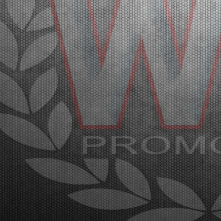
27 |
WSK SUPER MASTER SERIES IN FRANCIACORTA: A
GREAT AND SPECTACULAR KARTING EVENT
Franciacorta (ITA) - 21/03/2026
The fifth and closing round of the WSK Super Master
Series promises spectacle at the Franciacorta
Karting Track. The final stages will be broadcast
through the Live Streaming on Sunday, March 22nd.
Franciacorta, Castrezzato (ITA), 21.03.2026With the
...
[Read News]
28 |
WSK SUPER MASTER SERIES A FRANCIACORTA: UN
GRANDE EVENTO SPETTACOLARE DI KARTING
Franciacorta (ITA) - 21/03/2026
La quinta e ultima prova della WSK Super Master
Series dà spettacolo sul circuito di Franciacorta
Karting Track. Domenica 22 marzo la fase finale in
diretta Live Streaming. Franciacorta, Castrezzato
(ITA), 21.03.2026Con la conclusione delle manches
e...
[Read News]
29 |
THE FIRST HEATS OF THE WSK SUPER MASTER SERIES
HAD SOME SURPRISES
Franciacorta (ITA) - 20/03/2026