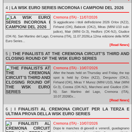
4 |
LA WSK EURO SERIES INCORONA I CAMPIONI DEL 2026
Cremona (ITA) - 11/07/2026
Si aggiudicano i titoli dell’edizione 2026 Orlov (KZ2),
Firhand (OK), Babicek (OKJ), Miras (MINI U10 sub-
judice), Mair (MINI Gr.3), Hedfors (OK-NJ), Giudice
(OK-N). San Martino del Lago, Cremona (ITA), 11.07.2026La 12ma edizione della WSK
Euro Series...
[Read News]
5 |
THE FINALISTS AT THE CREMONA CIRCUIT’S THIRD AND
CLOSING ROUND OF THE WSK EURO SERIES
Cremona (ITA) - 10/07/2026
After the heats held on Thursday and Friday, the top
spot is held by Orlov (KZ2), Dergunov (OKJ),
Firhand (OK), Miras Y Munoz (MINI U10), Mair (MINI
Gr.3), Costea (OK-NJ), Marchesi and Giudice (OK-
N). San Martino del Lago, Cremona (ITA),
10.07.2026Ev...
[Read News]
6 |
I FINALISTI AL CREMONA CIRCUIT PER LA TERZA E
ULTIMA PROVA DELLA WSK EURO SERIES
Cremona (ITA) - 10/07/2026
Dopo le manches di giovedì e venerdì, guadagnano