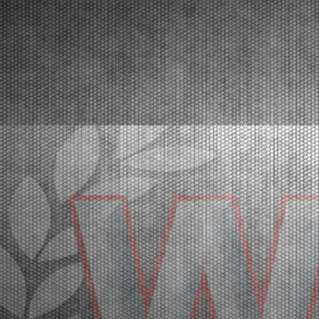
32 |
LE PROVE DI QUALIFICAZIONE DI FRANCIACORTA PER
LA WSK SUPER MASTER SERIES 2026
Franciacorta (ITA) - 20/03/2026
Le pole position della quinta e ultima prova vanno a
Orlov (KZ2), Hoogendoorn (OK), Di Pietrantonio
(OKJ), Hedfors (OK-NJ), Warakitsupachok (MINI
Gr.3), Simone (MINI U10). A seguire le prime
manches eliminatorie. Domenica 22 marzo la fase
finale. Fra...
[Read News]
33 |
THE GRAND FINALE OF THE WSK SUPER MASTER
SERIES 2026 AT FRANCIACORTA
Franciacorta (ITA) - 18/03/2026
With over 400 entered drivers, the very crowded
paddock of Franciacorta is ready to celebrate the
champions of the WSK Super Master Series in the
MINI, OK-NJ, OKJ, OK and KZ2 categories.
Franciacorta, Castrezzato (ITA), 18.03.2026In the
crowded paddo...
[Read News]
34 |
A FRANCIACORTA IL GRAN FINALE DELLA WSK SUPER
MASTER SERIES 2026
Franciacorta (ITA) - 18/03/2026