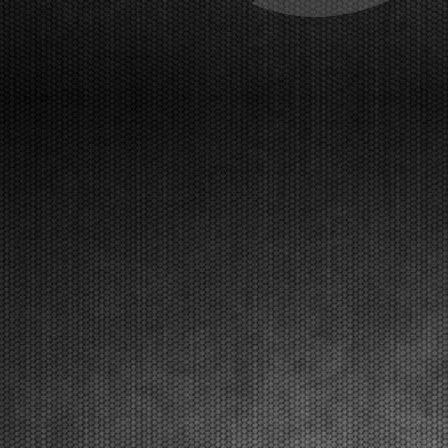
The initial heats have been taken place at the
Franciacorta Karting Track and will continue on
Saturday. The final stages with Live Streaming
coverage will be on Sunday, March 22nd.
Franciacorta, Castrezzato (ITA), 20.03.2026Following qualifying pra...
[Read News]
30 |
LE PRIME MANCHES DELLA WSK SUPER MASTER
SERIES CON QUALCHE SORPRESA
Franciacorta (ITA) - 20/03/2026
Sul circuito di Franciacorta Karting Track si sono
disputate le prime manches, che si concluderanno
sabato. Domenica 22 marzo la fase finale in diretta
Live Streaming. Franciacorta, Castrezzato (ITA),
20.03.2026Dopo le prove di qualificazione, sono s...
[Read News]
31 |
QUALIFYING PRACTICE OF THE WSK SUPER MASTER
SERIES 2026 IN FRANCIACORTA
Franciacorta (ITA) - 20/03/2026
The pole positions in the fifth and closing round went
to Orlov (KZ2), Hoogendoorn (OK), Di Pietrantonio
(OKJ), Hedfors (OK-NJ), Warakitsupachok (MINI
Gr.3), and Simone (MINI U10). The initial qualifying
heats will follow. The Final stages are on Sun...
[Read News]