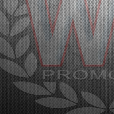
27 |
WSK SUPER MASTER SERIES IN FRANCIACORTA: A
GREAT AND SPECTACULAR KARTING EVENT
Franciacorta (ITA) - 21/03/2026
The fifth and closing round of the WSK Super Master
Series promises spectacle at the Franciacorta
Karting Track. The final stages will be broadcast
through the Live Streaming on Sunday, March 22nd.
Franciacorta, Castrezzato (ITA), 21.03.2026With the
...
[Read News]
28 |
WSK SUPER MASTER SERIES A FRANCIACORTA: UN
GRANDE EVENTO SPETTACOLARE DI KARTING
Franciacorta (ITA) - 21/03/2026
La quinta e ultima prova della WSK Super Master
Series dà spettacolo sul circuito di Franciacorta
Karting Track. Domenica 22 marzo la fase finale in
diretta Live Streaming. Franciacorta, Castrezzato
(ITA), 21.03.2026Con la conclusione delle manches
e...
[Read News]
29 |
THE FIRST HEATS OF THE WSK SUPER MASTER SERIES
HAD SOME SURPRISES
Franciacorta (ITA) - 20/03/2026