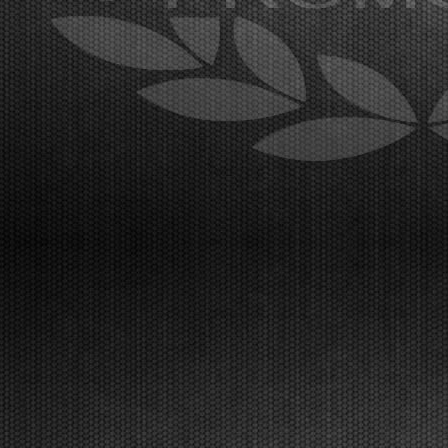
[Read News]
22 |
GRANDE AFFLUENZA A LONATO PER IL SECONDO
ROUND DELLA WSK EURO SERIES
Lonato (ITA) - 15/04/2026
Al South Garda Karting è iniziata la seconda prova
della WSK Euro Series, con un paddock
internazionale al gran completo. Sabato 18 aprile la
fase finale, in diretta TV Live Streaming. I risultati
delle prove libere di mercoledì a Lonato.Lonato
(ITA)...
[Read News]
23 |
IT IS THE TIME FOR THE WSK EURO SERIES, THE
SECOND ROUND WILL BE IN LONATO
Lonato (ITA) - 12/04/2026
About 300 drivers will be at the start of the second
round. Van Werven (KZ2), Firhand (OK), Orlando
(OKJ), Lamberto Ferrari (OK-N), Schniegenberg
(OKNJ), Mair (MINI Gr.3), and Miras (U10) are
leading the championships.Lonato (ITA),
12.04.2026The WSK ...
[Read News]
24 |
E’ IL MOMENTO DELLA WSK EURO SERIES, A LONATO
LA SECONDA PROVA