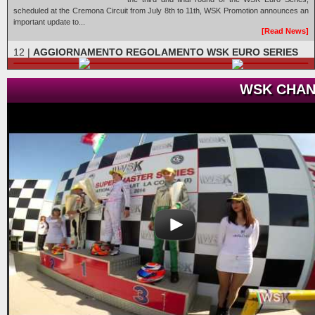
scheduled at the Cremona Circuit from July 8th to 11th, WSK Promotion announces an
important update to...
[Read News]
12 |
AGGIORNAMENTO REGOLAMENTO WSK EURO SERIES
Maglie (ITA) - 13/05/2026
WSK CHAN
Nuove norme per le prove di qualifica e introduzione
del sistema Anti-Launch System. Maglie (ITA),
13.05.2026In vista del terzo e conclusivo
appuntamento della WSK Euro Series, in programma sul Circuito di Cremona dall'8
all'11 luglio, WSK Promotion ...
[Read News]
13 |
THE GREAT SPECTACLE OF WSK EURO SERIES IN
LONATO
Lonato (ITA) - 18/04/2026
The victory of the second round of the WSK Euro
Series went to Orlov (KZ2), Zulfikari (OK), Babicek
(OKJ), Burgess (MINI U10), El Gahoudi (MINI Gr.3),
Hedfors (OK-NJ), and Giudice (OK-N). The third and
closing round will be in Cremona next July 11th....
[Read News]
14 |
IL GRANDE SPETTACOLO DELLA WSK EURO SERIES A
LONATO
18/04/2026 - WSK Euro Series Rd.2
[ PHOTO GALLERY ]