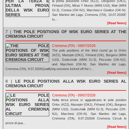
la prima posizione Orlov (KZ2), Dergunov (OKJ),
Firhand (OK), Miras Y Munoz (MINI U10), Mair (MINI
Gr.3), Costea (OK-NJ), Marchesi e Giudice (OK-N).
San Martino del Lago, Cremona (ITA), 10.07.2026E’
tu...
[Read News]
7 |
THE POLE POSITIONS OF WSK EURO SERIES AT THE
CREMONA CIRCUIT
Cremona (ITA) - 09/07/2026
The pole positions of the third round go to Orlov
(KZ2), Mazepin (OKJ), Firhand (OK), Burgess (MINI
U10), Godschalk (MINI Gr.3), Pezzutto (OK-NJ),
and Marchesi (OK-N). San Martino del Lago,
Cremona (ITA), 9.07.2026Qualifying sessions kicked off the t...
[Read News]
8 |
LE POLE POSITIONS ALLA WSK EURO SERIES AL
CREMONA CIRCUIT
Cremona (ITA) - 09/07/2026
Nella terza prova si aggiudicano le pole position
Orlov (KZ2), Mazepin (OKJ), Firhand (OK), Burgess
(MINI U10), Godschalk (MINI Gr.3), Pezzutto (OK-
NJ), Marchesi (OK-N). San Martino del Lago,
Cremona (ITA), 9.07.2026Al Cremona Circuit le
prove di qua...
[Read News]