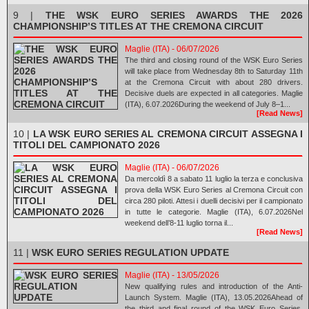
9 |
THE WSK EURO SERIES AWARDS THE 2026
CHAMPIONSHIP’S TITLES AT THE CREMONA CIRCUIT
Maglie (ITA) - 06/07/2026
The third and closing round of the WSK Euro Series
will take place from Wednesday 8th to Saturday 11th
at the Cremona Circuit with about 280 drivers.
Decisive duels are expected in all categories. Maglie
(ITA), 6.07.2026During the weekend of July 8–1...
[Read News]
10 |
LA WSK EURO SERIES AL CREMONA CIRCUIT ASSEGNA I
TITOLI DEL CAMPIONATO 2026
Maglie (ITA) - 06/07/2026
Da mercoldì 8 a sabato 11 luglio la terza e conclusiva
prova della WSK Euro Series al Cremona Circuit con
circa 280 piloti. Attesi i duelli decisivi per il campionato
in tutte le categorie. Maglie (ITA), 6.07.2026Nel
weekend dell’8-11 luglio torna il...
[Read News]
11 |
WSK EURO SERIES REGULATION UPDATE
Maglie (ITA) - 13/05/2026
New qualifying rules and introduction of the Anti-
Launch System. Maglie (ITA), 13.05.2026Ahead of
the third and final round of the WSK Euro Series,