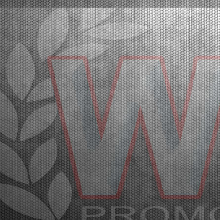
The pole positions in Lonato were secured by Orlov
(KZ2), Babicek (OKJ), Arias (OK), Burgess (MINI
U10), Mair (MINI Gr.3), Schniegenberg (OK-NJ),
Scognamiglio (OK-N). The heats will follow.Lonato
(ITA), 16.04.2026Qualifying practice has officially ki...
[Read News]
20 |
LO START DEL SECONDO ROUND DELLA WSK EURO
SERIES. LE PROVE DI QUALIFICAZIONE
Lonato (ITA) - 16/04/2026
In pole position a Lonato Orlov (KZ2), Babicek
(OKJ), Arias (OK), Burgess (MINI U10), Mair (MINI
Gr.3), Schniegenberg (OK-NJ), Scognamiglio (OK-
N). A seguire le manches.Lonato (ITA), 16.04.2026Le
prove di qualificazione hanno dato lo start alla
secon...
[Read News]
21 |
GREAT PARTICIPATION IN LONATO FOR THE SECOND
ROUND OF THE WSK EURO SERIES
Lonato (ITA) - 15/04/2026
The second round of the WSK Euro Series is
underway at the South Garda Karting circuit with a
full packed international paddock. The final stages will
be on Saturday, April 18th with TV Live Streaming
coverage. The results of free practice on Wednesd...