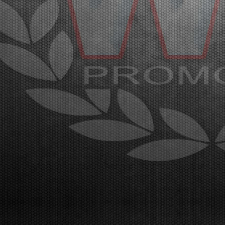
Con oltre 400 piloti iscritti, sul circuito di Franciacorta
l’affollatissimo paddock è pronto a celebrare i
campioni della WSK Super Master Series nelle
categorie MINI, OK-NJ, OKJ, OK e KZ2.
Franciacorta, Castrezzato (ITA), 18.03.2026Nell’affollatiss...
[Read News]
35 |
OVER 400 DRIVERS ARE EXPECTED IN FRANCIACORTA
FOR THE END OF THE WSK SUPER MASTER SERIES
Franciacorta (ITA) - 14/03/2026
The fifth and final round confirms the great success
of the championship by WSK Promotion at the
Franciacorta Karting Track.Franciacorta,
Castrezzato (ITA), 13.03.2026The final round of the
WSK Super Master Series confirms the massive
success of the ...
[Read News]
36 |
ATTESI OLTRE 400 PILOTI A FRANCIACORTA PER LA
CONCLUSIONE DELLA WSK SUPER MASTER SERIES
Franciacorta (ITA) - 14/03/2026
La quinta e ultima prova sul circuito di Franciacorta
Karting Track certifica il grande successo del
campionato organizzato da WSK
Promotion.Franciacorta, Castrezzato (ITA),
13.03.2026La prova conclusiva della WSK Super
Master Series conferma il gran...