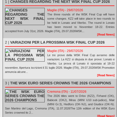
1 |
CHANGES REGARDING THE NEXT WSK FINAL CUP 2026
Maglie (ITA) - 29/07/2026
The three rounds of the WSK Final Cup will have
some changes. KZ2 will take place in two rounds to
be held in Lonato and Viterbo. The round in Lonato
has been moved to November 18-22. Entries
accepted from July 31st, 2026. Maglie (ITA), 29.07.2026WSK...
[Read News]
2 |
VARIAZIONI PER LA PROSSIMA WSK FINAL CUP 2026
Maglie (ITA) - 29/07/2026
Le tre prove della WSK Final Cup avranno delle
variazioni. La KZ2 si disputa in due prove: Lonato e
Viterbo. La prova di Lonato è spostata al 18-22
novembre. Apertura iscrizioni il 31 luglio 2026. Maglie (ITA), 29.07.2026WSK Promotion
annuncia alcune...
[Read News]
3 |
THE WSK EURO SERIES CROWNS THE 2026 CHAMPIONS
Cremona (ITA) - 11/07/2026
The 2026 titles went to Orlov (KZ2), Firhand (OK),
Babicek (OKJ), Miras (MINI U10 sub-judice), Mair
(MINI Gr.3), Hedfors (OK-NJ), and Giudice (OK-N).
San Martino del Lago, Cremona (ITA), 11.07.2026The 12th edition of the WSK Euro
Series crowned its 2...
[Read News]