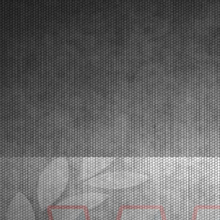
Lonato (ITA) - 12/04/2026
Circa 300 piloti al via del secondo round. In testa al
campionato si presentano Van Werven (KZ2),
Firhand (OK), Orlando (OKJ), Lamberto Ferrari (OK-
N), Schniegenberg (OKNJ), Mair (MINI Gr.3), Miras
(U10).Lonato (ITA), 12.04.2026Il programma targato W...
[Read News]
25 |
THE 2026 CHAMPIONS OF THE WSK SUPER MASTER
SERIES
Franciacorta (ITA) - 22/03/2026
In the closing race at Franciacorta, the titles went to
Orlov (KZ2), Krutogolov (OK), Pizzonia (OKJ),
Burgess (MINI U10), Pace (MINI Gr.3), Perico (OK-
NJ).Franciacorta, Castrezzato (ITA), 22.03.2026The
edition that concluded at the Franciacorta Karti...
[Read News]
26 |
I CAMPIONI 2026 DELLA WSK SUPER MASTER SERIES
Franciacorta (ITA) - 22/03/2026
Nell’ultima prova di Franciacorta assegnati i titoli di
categoria a Orlov (KZ2), Krutogolov (OK), Pizzonia
(OKJ), Burgess (MINI U10), Pace (MINI Gr.3),
Perico (OK-NJ).Franciacorta, Castrezzato (ITA), 22.03.2026E’ stata sicuramente una
fra le più bell...
[Read News]