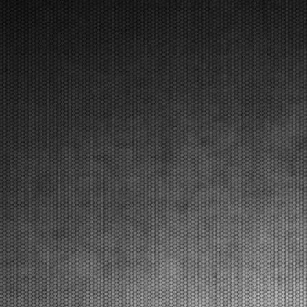
[Read News]
17 |
THE INITIAL HEATS PRODUCED SOME SURPRISING
RESULTS AT THE WSK EURO SERIES IN LONATO
Lonato (ITA) - 16/04/2026
The opening day in Lonato named the first
protagonists of qualifying heats that will end on
Friday. The final stages including Prefinals and Finals
of this second round will be on Saturday. Lonato
(ITA), 16.04.2026The opening qualifying heats at the
...
[Read News]
18 |
LE PRIME MANCHES CON SORPRESE ALLA WSK EURO
SERIES A LONATO
Lonato (ITA) - 16/04/2026
La prima giornata a Lonato indica i primi protagonisti
delle manches eliminatorie che saranno concluse
venerdì. Sabato la fase finale con Prefinali e Finali del
secondo round. Lonato (ITA), 16.04.2026Le prime
manches eliminatorie al South Garda Karti...
[Read News]
19 |
THE START TO THE SECOND ROUND OF THE WSK EURO
SERIES. QUALIFYING PRACTICE RESULTS.
Lonato (ITA) - 16/04/2026