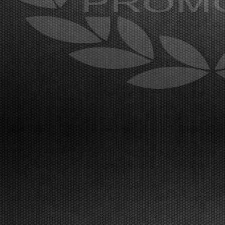
sporting spectacle for the fourth and penultimat...
[Read News]
42 |
TANTI PROTAGONISTI NELLE QUALIFICHE DELLA WSK
SUPER MASTER SERIES A LONATO
Lonato (ITA) - 06/03/2026
Conquistano le pole position Van Walstijn (KZ2), Walz
(OK), Miron Lorente (OKJ), Hsueh (MINI U10), El
Gahoudi (MINI Gr.3), Perico OK-NJ).Lonato del
Garda (ITA), 06.03.2026Le prove di qualificazione di
venerdì hanno subito espresso i maggiori candidat...
[Read News]
43 |
THE BIG CHALLENGE OF THE WSK SUPER MASTER
SERIES IS ON AT LONATO
Lonato (ITA) - 04/03/2026
The first two days of free practice for the fourth
round are underway with 400 registered drivers from
60 nations. From Friday, the event kicks into high
gear with qualifying sessions and the first heats. The
final phase will take place on Sunday, Ma...
[Read News]
44 |
A LONATO LA GRANDE SFIDA DELLA WSK SUPER
MASTER SERIES
Lonato (ITA) - 04/03/2026