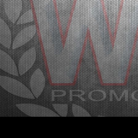
Maglie (ITA) - 27/02/2026
A total of 400 drivers are expected at the fourth round
of the WSK Super Master Series in Lonato next
March 4-8. This are again great figures for
categories MINI, OK-NJ, OKJ, OK and KZ2. Maglie
(ITA), 27.02.2026After the first three events in La
Con...
[Read News]
48 |
LA WSK SUPER MASTER SERIES VERSO LONATO CON
400 PILOTI
Maglie (ITA) - 27/02/2026
Nella quarta prova della WSK Super Master Series a
Lonato dal 4 all’8 marzo sono attesi 400 piloti per
un’altra importante affluenza di protagonisti nelle
categorie MINI, OK-NJ, OKJ, OK e KZ2. Maglie
(ITA), 27.02.2026Dopo i primi tre eventi di La Co...
[Read News]
49 |
THE PROTAGONISTS OF THE THIRD ROUND OF THE
WSK SUPER MASTER SERIES
Viterbo (ITA) - 22/02/2026
The spectacular third round of the series ended at
the Leopard Circuit Viterbo with the victories going to
Van Walstijn (KZ2), Krutogolov (OK), Pizzonia (OKJ),