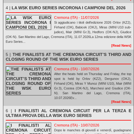
4 |
LA WSK EURO SERIES INCORONA I CAMPIONI DEL 2026
Cremona (ITA) - 11/07/2026
Si aggiudicano i titoli dell’edizione 2026 Orlov (KZ2),
Firhand (OK), Babicek (OKJ), Miras (MINI U10 sub-
judice), Mair (MINI Gr.3), Hedfors (OK-NJ), Giudice
(OK-N). San Martino del Lago, Cremona (ITA), 11.07.2026La 12ma edizione della WSK
Euro Series...
[Read News]
5 |
THE FINALISTS AT THE CREMONA CIRCUIT’S THIRD AND
CLOSING ROUND OF THE WSK EURO SERIES
Cremona (ITA) - 10/07/2026
After the heats held on Thursday and Friday, the top
spot is held by Orlov (KZ2), Dergunov (OKJ),
Firhand (OK), Miras Y Munoz (MINI U10), Mair (MINI
Gr.3), Costea (OK-NJ), Marchesi and Giudice (OK-
N). San Martino del Lago, Cremona (ITA),
10.07.2026Ev...
[Read News]
6 |
I FINALISTI AL CREMONA CIRCUIT PER LA TERZA E
ULTIMA PROVA DELLA WSK EURO SERIES
Cremona (ITA) - 10/07/2026
Dopo le manches di giovedì e venerdì, guadagnano