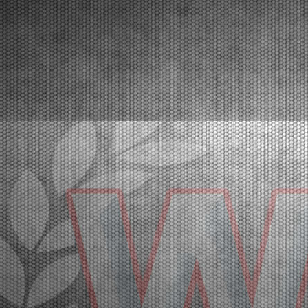
32 |
LE PROVE DI QUALIFICAZIONE DI FRANCIACORTA PER
LA WSK SUPER MASTER SERIES 2026
Franciacorta (ITA) - 20/03/2026
Le pole position della quinta e ultima prova vanno a
Orlov (KZ2), Hoogendoorn (OK), Di Pietrantonio
(OKJ), Hedfors (OK-NJ), Warakitsupachok (MINI
Gr.3), Simone (MINI U10). A seguire le prime
manches eliminatorie. Domenica 22 marzo la fase
finale. Fra...
[Read News]
33 |
THE GRAND FINALE OF THE WSK SUPER MASTER
SERIES 2026 AT FRANCIACORTA
Franciacorta (ITA) - 18/03/2026
With over 400 entered drivers, the very crowded
paddock of Franciacorta is ready to celebrate the
champions of the WSK Super Master Series in the
MINI, OK-NJ, OKJ, OK and KZ2 categories.
Franciacorta, Castrezzato (ITA), 18.03.2026In the
crowded paddo...
[Read News]
34 |
A FRANCIACORTA IL GRAN FINALE DELLA WSK SUPER
MASTER SERIES 2026
Franciacorta (ITA) - 18/03/2026