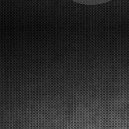
The initial heats have been taken place at the
Franciacorta Karting Track and will continue on
Saturday. The final stages with Live Streaming
coverage will be on Sunday, March 22nd.
Franciacorta, Castrezzato (ITA), 20.03.2026Following qualifying pra...
[Read News]
30 |
LE PRIME MANCHES DELLA WSK SUPER MASTER
SERIES CON QUALCHE SORPRESA
Franciacorta (ITA) - 20/03/2026
Sul circuito di Franciacorta Karting Track si sono
disputate le prime manches, che si concluderanno
sabato. Domenica 22 marzo la fase finale in diretta
Live Streaming. Franciacorta, Castrezzato (ITA),
20.03.2026Dopo le prove di qualificazione, sono s...
[Read News]
31 |
QUALIFYING PRACTICE OF THE WSK SUPER MASTER
SERIES 2026 IN FRANCIACORTA
Franciacorta (ITA) - 20/03/2026
The pole positions in the fifth and closing round went
to Orlov (KZ2), Hoogendoorn (OK), Di Pietrantonio
(OKJ), Hedfors (OK-NJ), Warakitsupachok (MINI
Gr.3), and Simone (MINI U10). The initial qualifying
heats will follow. The Final stages are on Sun...
[Read News]