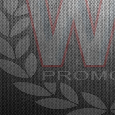
27 |
WSK SUPER MASTER SERIES IN FRANCIACORTA: A
GREAT AND SPECTACULAR KARTING EVENT
Franciacorta (ITA) - 21/03/2026
The fifth and closing round of the WSK Super Master
Series promises spectacle at the Franciacorta
Karting Track. The final stages will be broadcast
through the Live Streaming on Sunday, March 22nd.
Franciacorta, Castrezzato (ITA), 21.03.2026With the
...
[Read News]
28 |
WSK SUPER MASTER SERIES A FRANCIACORTA: UN
GRANDE EVENTO SPETTACOLARE DI KARTING
Franciacorta (ITA) - 21/03/2026
La quinta e ultima prova della WSK Super Master
Series dà spettacolo sul circuito di Franciacorta
Karting Track. Domenica 22 marzo la fase finale in
diretta Live Streaming. Franciacorta, Castrezzato
(ITA), 21.03.2026Con la conclusione delle manches
e...
[Read News]
29 |
THE FIRST HEATS OF THE WSK SUPER MASTER SERIES
HAD SOME SURPRISES
Franciacorta (ITA) - 20/03/2026