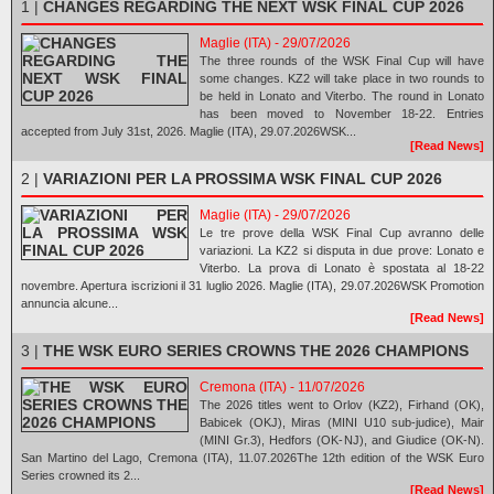
1 |
CHANGES REGARDING THE NEXT WSK FINAL CUP 2026
Maglie (ITA) - 29/07/2026
The three rounds of the WSK Final Cup will have
some changes. KZ2 will take place in two rounds to
be held in Lonato and Viterbo. The round in Lonato
has been moved to November 18-22. Entries
accepted from July 31st, 2026. Maglie (ITA), 29.07.2026WSK...
[Read News]
2 |
VARIAZIONI PER LA PROSSIMA WSK FINAL CUP 2026
Maglie (ITA) - 29/07/2026
Le tre prove della WSK Final Cup avranno delle
variazioni. La KZ2 si disputa in due prove: Lonato e
Viterbo. La prova di Lonato è spostata al 18-22
novembre. Apertura iscrizioni il 31 luglio 2026. Maglie (ITA), 29.07.2026WSK Promotion
annuncia alcune...
[Read News]
3 |
THE WSK EURO SERIES CROWNS THE 2026 CHAMPIONS
Cremona (ITA) - 11/07/2026
The 2026 titles went to Orlov (KZ2), Firhand (OK),
Babicek (OKJ), Miras (MINI U10 sub-judice), Mair
(MINI Gr.3), Hedfors (OK-NJ), and Giudice (OK-N).
San Martino del Lago, Cremona (ITA), 11.07.2026The 12th edition of the WSK Euro
Series crowned its 2...
[Read News]