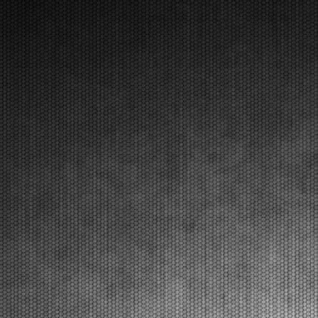
[Read News]
37 |
LONATO LAUNCHES THE PROTAGONISTS OF THE FINAL
SPRINT OF THE WSK SUPER MASTER SERIES
Lonato (ITA) - 08/03/2026
The victories in the penultimate round went to Orlov
(KZ2), Manach (OK), Miron (OKJ), Burgess (MINI
U10), Frigerio (MINI Gr.3), and Perico (OK-
NJ).Lonato del Garda (ITA), 08.03.2026The round
held at the South Garda Karting circuit in Lonato was
one o...
[Read News]
38 |
LONATO LANCIA I PROTAGONISTI AL RUSH FINALE
DELLA WSK SUPER MASTER SERIES
Lonato (ITA) - 08/07/2026
Nella penultima prova le vittorie sono andate a Orlov
(KZ2), Manach (OK), Miron (OKJ), Burgess (MINI
U10), Frigerio (MINI Gr.3), Perico (OK-NJ).Lonato
del Garda (ITA), 08.03.2026E’ stato uno degli eventi
più importanti quello andato in scena al South...
[Read News]
39 |
QUALIFYING HEATS NAMED THE FINALISTS OF THE
FOURTH ROUND OF THE WSK SUPER MASTER SERIES IN
LONATO