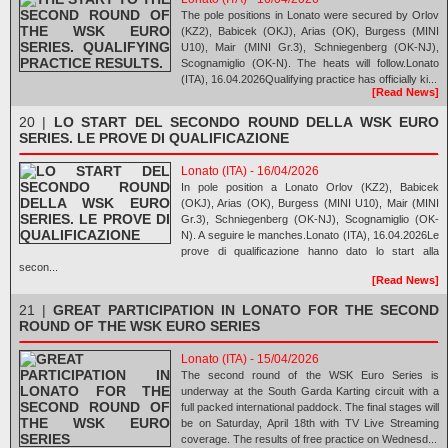
The pole positions in Lonato were secured by Orlov
(KZ2), Babicek (OKJ), Arias (OK), Burgess (MINI
U10), Mair (MINI Gr.3), Schniegenberg (OK-NJ),
Scognamiglio (OK-N). The heats will follow.Lonato
(ITA), 16.04.2026Qualifying practice has officially ki...
[Read News]
20 |
LO START DEL SECONDO ROUND DELLA WSK EURO
SERIES. LE PROVE DI QUALIFICAZIONE
Lonato (ITA) - 16/04/2026
In pole position a Lonato Orlov (KZ2), Babicek
(OKJ), Arias (OK), Burgess (MINI U10), Mair (MINI
Gr.3), Schniegenberg (OK-NJ), Scognamiglio (OK-
N). A seguire le manches.Lonato (ITA), 16.04.2026Le
prove di qualificazione hanno dato lo start alla
secon...
[Read News]
21 |
GREAT PARTICIPATION IN LONATO FOR THE SECOND
ROUND OF THE WSK EURO SERIES
Lonato (ITA) - 15/04/2026
The second round of the WSK Euro Series is
underway at the South Garda Karting circuit with a
full packed international paddock. The final stages will
be on Saturday, April 18th with TV Live Streaming
coverage. The results of free practice on Wednesd...