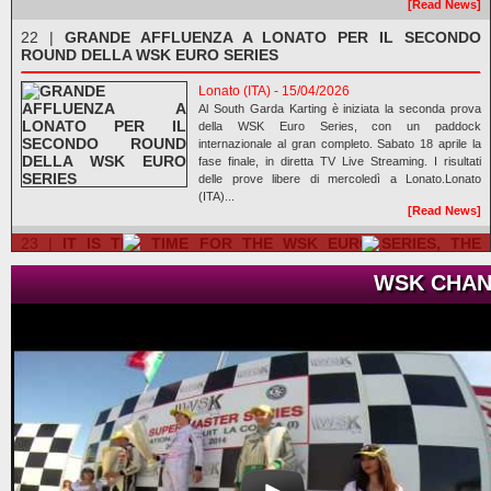
[Read News]
22 |
GRANDE AFFLUENZA A LONATO PER IL SECONDO
ROUND DELLA WSK EURO SERIES
Lonato (ITA) - 15/04/2026
Al South Garda Karting è iniziata la seconda prova
della WSK Euro Series, con un paddock
internazionale al gran completo. Sabato 18 aprile la
fase finale, in diretta TV Live Streaming. I risultati
delle prove libere di mercoledì a Lonato.Lonato
(ITA)...
[Read News]
23 |
IT IS THE TIME FOR THE WSK EURO SERIES, THE
SECOND ROUND WILL BE IN LONATO
WSK CHAN
Lonato (ITA) - 12/04/2026
About 300 drivers will be at the start of the second
round. Van Werven (KZ2), Firhand (OK), Orlando
(OKJ), Lamberto Ferrari (OK-N), Schniegenberg
(OKNJ), Mair (MINI Gr.3), and Miras (U10) are
leading the championships.Lonato (ITA),
12.04.2026The WSK ...
[Read News]
24 |
E’ IL MOMENTO DELLA WSK EURO SERIES, A LONATO
LA SECONDA PROVA