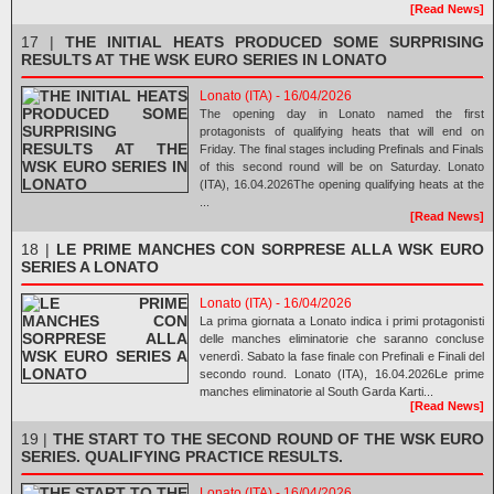
[Read News]
17 |
THE INITIAL HEATS PRODUCED SOME SURPRISING
RESULTS AT THE WSK EURO SERIES IN LONATO
Lonato (ITA) - 16/04/2026
The opening day in Lonato named the first
protagonists of qualifying heats that will end on
Friday. The final stages including Prefinals and Finals
of this second round will be on Saturday. Lonato
(ITA), 16.04.2026The opening qualifying heats at the
...
[Read News]
18 |
LE PRIME MANCHES CON SORPRESE ALLA WSK EURO
SERIES A LONATO
Lonato (ITA) - 16/04/2026
La prima giornata a Lonato indica i primi protagonisti
delle manches eliminatorie che saranno concluse
venerdì. Sabato la fase finale con Prefinali e Finali del
secondo round. Lonato (ITA), 16.04.2026Le prime
manches eliminatorie al South Garda Karti...
[Read News]
19 |
THE START TO THE SECOND ROUND OF THE WSK EURO
SERIES. QUALIFYING PRACTICE RESULTS.
Lonato (ITA) - 16/04/2026