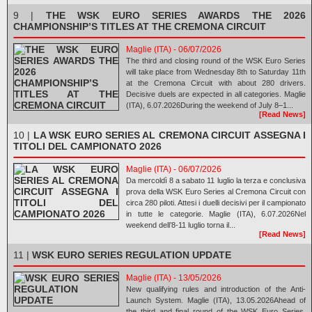
9 |
THE WSK EURO SERIES AWARDS THE 2026
CHAMPIONSHIP’S TITLES AT THE CREMONA CIRCUIT
Maglie (ITA) - 06/07/2026
The third and closing round of the WSK Euro Series
will take place from Wednesday 8th to Saturday 11th
at the Cremona Circuit with about 280 drivers.
Decisive duels are expected in all categories. Maglie
(ITA), 6.07.2026During the weekend of July 8–1...
[Read News]
10 |
LA WSK EURO SERIES AL CREMONA CIRCUIT ASSEGNA I
TITOLI DEL CAMPIONATO 2026
Maglie (ITA) - 06/07/2026
Da mercoldì 8 a sabato 11 luglio la terza e conclusiva
prova della WSK Euro Series al Cremona Circuit con
circa 280 piloti. Attesi i duelli decisivi per il campionato
in tutte le categorie. Maglie (ITA), 6.07.2026Nel
weekend dell’8-11 luglio torna il...
[Read News]
11 |
WSK EURO SERIES REGULATION UPDATE
Maglie (ITA) - 13/05/2026
New qualifying rules and introduction of the Anti-
Launch System. Maglie (ITA), 13.05.2026Ahead of
the third and final round of the WSK Euro Series,