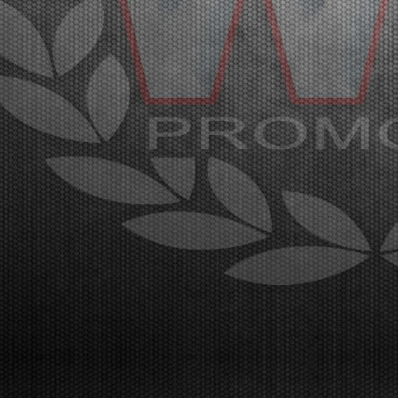
Con oltre 400 piloti iscritti, sul circuito di Franciacorta
l’affollatissimo paddock è pronto a celebrare i
campioni della WSK Super Master Series nelle
categorie MINI, OK-NJ, OKJ, OK e KZ2.
Franciacorta, Castrezzato (ITA), 18.03.2026Nell’affollatiss...
[Read News]
35 |
OVER 400 DRIVERS ARE EXPECTED IN FRANCIACORTA
FOR THE END OF THE WSK SUPER MASTER SERIES
Franciacorta (ITA) - 14/03/2026
The fifth and final round confirms the great success
of the championship by WSK Promotion at the
Franciacorta Karting Track.Franciacorta,
Castrezzato (ITA), 13.03.2026The final round of the
WSK Super Master Series confirms the massive
success of the ...
[Read News]
36 |
ATTESI OLTRE 400 PILOTI A FRANCIACORTA PER LA
CONCLUSIONE DELLA WSK SUPER MASTER SERIES
Franciacorta (ITA) - 14/03/2026
La quinta e ultima prova sul circuito di Franciacorta
Karting Track certifica il grande successo del
campionato organizzato da WSK
Promotion.Franciacorta, Castrezzato (ITA),
13.03.2026La prova conclusiva della WSK Super
Master Series conferma il gran...