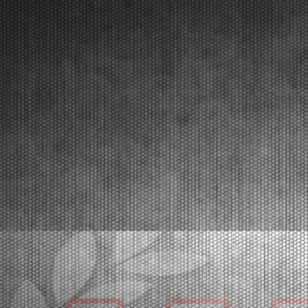
Con 400 piloti iscritti di 60 nazioni sono iniziate le
prime due giornate di prove libere della quarta prova.
Da venerdì l’evento entra nel vivo con le prove
cronometrate e le prime manches. La fase finale
domenica 8 marzo con Prefinali e Finali in d...
[Read News]
45 |
YEARBOOK WSK, EDITION 2025 HAS BEEN PUBLISHED
Maglie (ITA) - 02/03/2026
The 2025 Yearbook and all WSK Yearbooks dating
back to the first volume in 2012 are now available
online at wsk.it. They are available both online and in
prestigious glossy print editions, featuring all the pictures, race reports, and results
from ev...
[Read News]
46 |
YEARBOOK WSK, PUBBLICATA L’EDIZIONE 2025
Maglie (ITA) - 02/03/2026
Nel sito wsk.it online l’Annuario 2025 e tutti gli Annuari
WSK fin dal primo volume del 2012. Online e nelle
prestigiose edizioni su carta patinata con tutte le foto,
le cronache e i risultati di tutte le stagioni karting WSK, Rotax e F4. Maglie (ITA...
[Read News]
47 |
THE WSK SUPER MASTER SERIES HEADING TO LONATO
WITH 400 DRIVERS