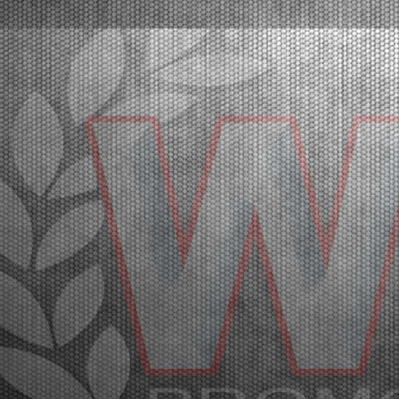
Lonato (ITA) - 07/03/2026
After a total of 44 qualifying heats, Van Walstijn (KZ2),
Calleja (OK), Miron Lorente (OKJ), Perico (OK-NJ),
El Gahoudi (MINI Gr.3), and Wolff (MINI U10) are on
top.Lonato del Garda (ITA), 07.03.2026All 44
qualifying heats required to determine the f...
[Read News]
40 |
A LONATO LE MANCHES PRESENTANO I FINALISTI
DELLA QUARTA PROVA DELLA WSK SUPER MASTER SERIES
Lonato (ITA) - 07/03/2026
Dopo la disputa di un totale di 44 manches
eliminatorie, prevalgono Van Walstijn (KZ2), Calleja
(OK), Miron Lorente (OKJ), Perico (OK-NJ), El
Gahoudi (MINI Gr.3), Wolff (MINI U10).Lonato del
Garda (ITA), 07.03.2026Al South Garda Karting si
sono concl...
[Read News]
41 |
A LOT OF PROTAGONISTS IN THE QUALIFYING OF THE
WSK SUPER MASTER SERIES IN LONATO
Lonato (ITA) - 06/03/2026
The pole positions went to Van Walstijn (KZ2), Walz
(OK), Miron Lorente (OKJ), Hsueh (MINI U10), El
Gahoudi (MINI Gr.3), and Perico OK-NJ).Lonato del
Garda (ITA), 06.03.2026Lonato is putting on a grand