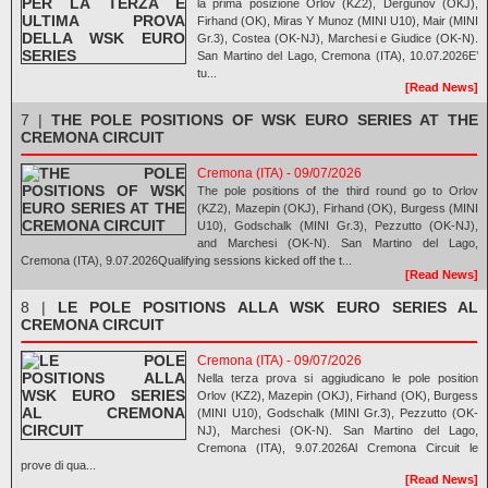
la prima posizione Orlov (KZ2), Dergunov (OKJ),
Firhand (OK), Miras Y Munoz (MINI U10), Mair (MINI
Gr.3), Costea (OK-NJ), Marchesi e Giudice (OK-N).
San Martino del Lago, Cremona (ITA), 10.07.2026E’
tu...
[Read News]
7 |
THE POLE POSITIONS OF WSK EURO SERIES AT THE
CREMONA CIRCUIT
Cremona (ITA) - 09/07/2026
The pole positions of the third round go to Orlov
(KZ2), Mazepin (OKJ), Firhand (OK), Burgess (MINI
U10), Godschalk (MINI Gr.3), Pezzutto (OK-NJ),
and Marchesi (OK-N). San Martino del Lago,
Cremona (ITA), 9.07.2026Qualifying sessions kicked off the t...
[Read News]
8 |
LE POLE POSITIONS ALLA WSK EURO SERIES AL
CREMONA CIRCUIT
Cremona (ITA) - 09/07/2026
Nella terza prova si aggiudicano le pole position
Orlov (KZ2), Mazepin (OKJ), Firhand (OK), Burgess
(MINI U10), Godschalk (MINI Gr.3), Pezzutto (OK-
NJ), Marchesi (OK-N). San Martino del Lago,
Cremona (ITA), 9.07.2026Al Cremona Circuit le
prove di qua...
[Read News]