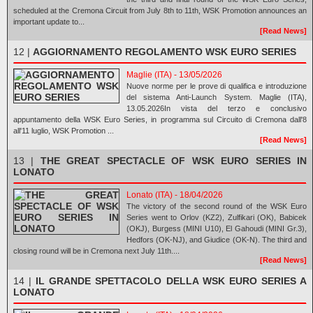
scheduled at the Cremona Circuit from July 8th to 11th, WSK Promotion announces an
important update to...
[Read News]
12 |
AGGIORNAMENTO REGOLAMENTO WSK EURO SERIES
Maglie (ITA) - 13/05/2026
Nuove norme per le prove di qualifica e introduzione
del sistema Anti-Launch System. Maglie (ITA),
13.05.2026In vista del terzo e conclusivo
appuntamento della WSK Euro Series, in programma sul Circuito di Cremona dall'8
all'11 luglio, WSK Promotion ...
[Read News]
13 |
THE GREAT SPECTACLE OF WSK EURO SERIES IN
LONATO
Lonato (ITA) - 18/04/2026
The victory of the second round of the WSK Euro
Series went to Orlov (KZ2), Zulfikari (OK), Babicek
(OKJ), Burgess (MINI U10), El Gahoudi (MINI Gr.3),
Hedfors (OK-NJ), and Giudice (OK-N). The third and
closing round will be in Cremona next July 11th....
[Read News]
14 |
IL GRANDE SPETTACOLO DELLA WSK EURO SERIES A
LONATO