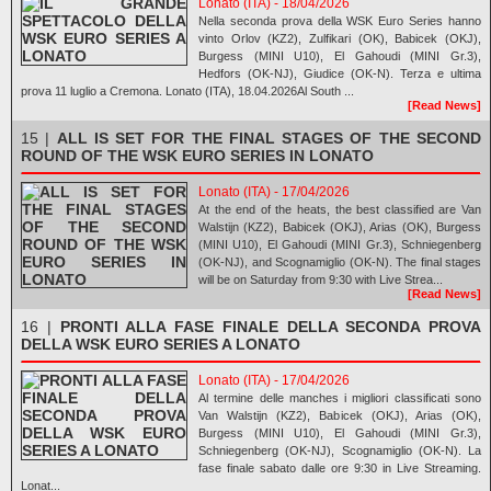
Lonato (ITA) - 18/04/2026
Nella seconda prova della WSK Euro Series hanno
vinto Orlov (KZ2), Zulfikari (OK), Babicek (OKJ),
Burgess (MINI U10), El Gahoudi (MINI Gr.3),
Hedfors (OK-NJ), Giudice (OK-N). Terza e ultima
prova 11 luglio a Cremona. Lonato (ITA), 18.04.2026Al South ...
[Read News]
15 |
ALL IS SET FOR THE FINAL STAGES OF THE SECOND
ROUND OF THE WSK EURO SERIES IN LONATO
Lonato (ITA) - 17/04/2026
At the end of the heats, the best classified are Van
Walstijn (KZ2), Babicek (OKJ), Arias (OK), Burgess
(MINI U10), El Gahoudi (MINI Gr.3), Schniegenberg
(OK-NJ), and Scognamiglio (OK-N). The final stages
will be on Saturday from 9:30 with Live Strea...
[Read News]
16 |
PRONTI ALLA FASE FINALE DELLA SECONDA PROVA
DELLA WSK EURO SERIES A LONATO
Lonato (ITA) - 17/04/2026
Al termine delle manches i migliori classificati sono
Van Walstijn (KZ2), Babicek (OKJ), Arias (OK),
Burgess (MINI U10), El Gahoudi (MINI Gr.3),
Schniegenberg (OK-NJ), Scognamiglio (OK-N). La
fase finale sabato dalle ore 9:30 in Live Streaming.
Lonat...